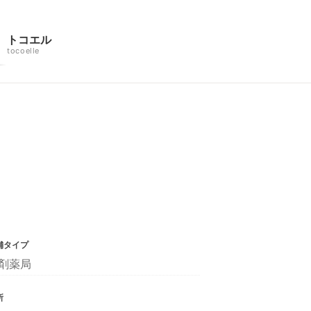
トコエル
tocoelle
舗タイプ
剤薬局
所