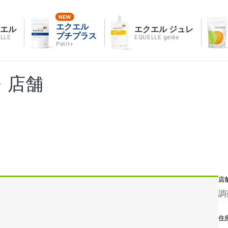
エクエル
クエル
エクエル ジュレ
プチプラス
LLE
EQUELLE gelée
Petit+
・店舗
店
調
住