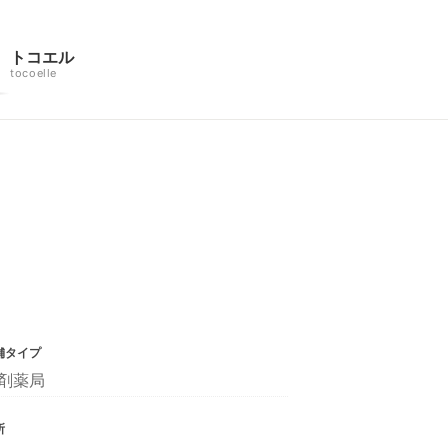
トコエル
tocoelle
舗タイプ
剤薬局
所