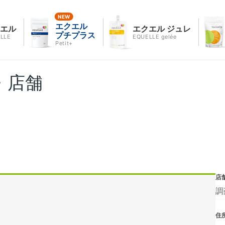
エクエル
クエル
エクエル ジュレ
プチプラス
LLE
EQUELLE gelée
Petit+
・店舗
店
調
住