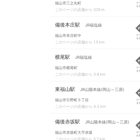
福山市三之丸町
ル
を
このページの店舗から 329 m
備後本庄駅
JR福塩線
福山市本庄町中
ル
を
このページの店舗から 1.5 km
横尾駅
JR福塩線
福山市横尾町
ル
を
このページの店舗から 3.8 km
東福山駅
JR山陽本線(岡山～三原)
福山市引野町５丁目
ル
を
このページの店舗から 4.3 km
備後赤坂駅
JR山陽本線(岡山～三原)
福山市赤坂町大字赤坂
ル
を
このページの店舗から 5.2 km