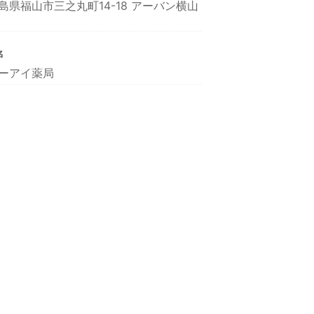
島県福山市三之丸町14-18 アーバン横山
名
ーアイ薬局