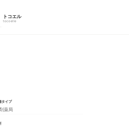
トコエル
tocoelle
舗タイプ
剤薬局
所