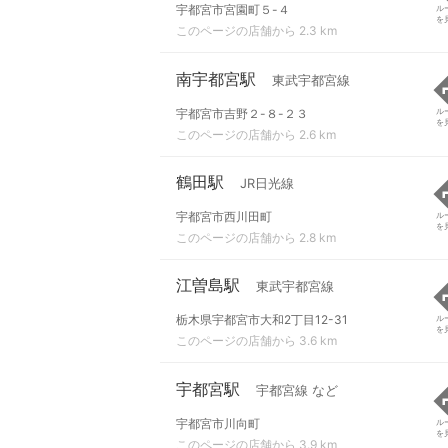
宇都宮市宮園町５-４
ル
を
このページの店舗から 2.3 km
南宇都宮駅
東武宇都宮線
宇都宮市吉野２-８-２３
ル
を
このページの店舗から 2.6 km
鶴田駅
JR日光線
宇都宮市西川田町
ル
を
このページの店舗から 2.8 km
江曽島駅
東武宇都宮線
栃木県宇都宮市大和2丁目12-31
ル
を
このページの店舗から 3.6 km
宇都宮駅
宇都宮線 など
宇都宮市川向町
ル
を
このページの店舗から 3.9 km