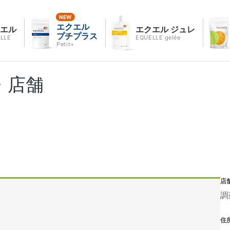
エクエル
クエル
エクエル ジュレ
プチプラス
LLE
EQUELLE gelée
Petit+
・店舗
店
調
住