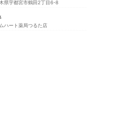
木県宇都宮市鶴田2丁目6-8
名
ムハート薬局つるた店