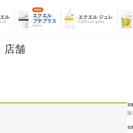
エクエル
クエル
エクエル ジュレ
プチプラス
LLE
EQUELLE gelée
Petit+
・店舗
店
医
住