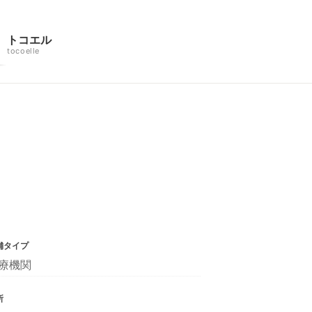
トコエル
tocoelle
舗タイプ
療機関
所