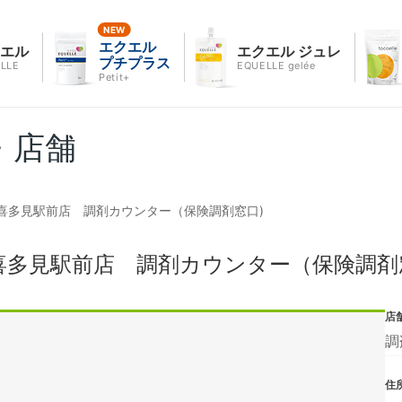
エクエル
クエル
エクエル ジュレ
プチプラス
LLE
EQUELLE gelée
Petit+
・店舗
喜多見駅前店 調剤カウンター（保険調剤窓口)
多見駅前店 調剤カウンター（保険調剤
店
調
住