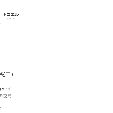
トコエル
tocoelle
窓口)
舗タイプ
剤薬局
所