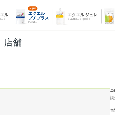
エクエル
クエル
エクエル ジュレ
プチプラス
LLE
EQUELLE gelée
Petit+
・店舗
店
調
住