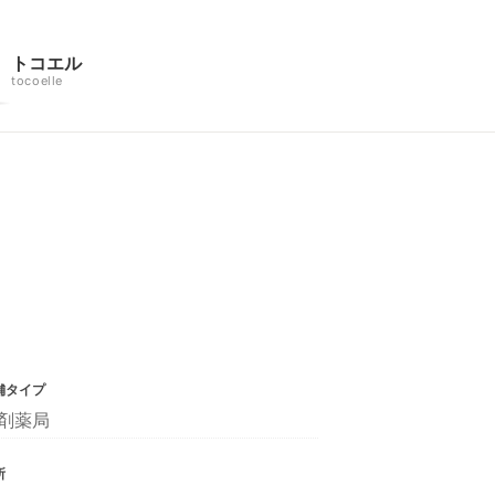
トコエル
tocoelle
舗タイプ
剤薬局
所