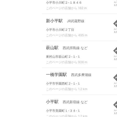
小平市小川町２-１８４６
ル
を
このページの店舗から 162 m
新小平駅
JR武蔵野線
小平市小川町２丁目
ル
を
このページの店舗から 495 m
萩山駅
西武拝島線 など
東村山市萩山町２-１-１
ル
を
このページの店舗から 936 m
一橋学園駅
西武多摩湖線
小平市学園西町２-１-１
ル
を
このページの店舗から 1.2 km
小平駅
西武新宿線 など
小平市美園町１-３４-１
ル
を
このページの店舗から 1.2 km