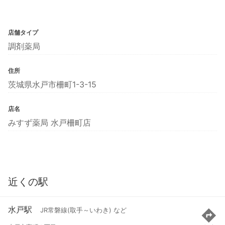
店舗タイプ
調剤薬局
住所
茨城県水戸市柵町1-3-15
店名
みすず薬局 水戸柵町店
近くの駅
水戸駅
JR常磐線(取手～いわき) など