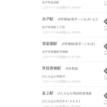
水戸市吉沼町
ル
を
このページの店舗から 3.5 km
水戸駅
JR常磐線(取手～いわき) など
水戸市宮町１丁目
ル
を
このページの店舗から 3.6 km
偕楽園駅
JR常磐線(取手～いわき)
水戸市常磐町字神崎
ル
を
このページの店舗から 4.7 km
常陸青柳駅
JR水郡線
ひたちなか市枝川
ル
を
このページの店舗から 4.9 km
金上駅
ひたちなか海浜鉄道湊線
ひたちなか市大平４-３４３３
ル
を
このページの店舗から 6.3 km