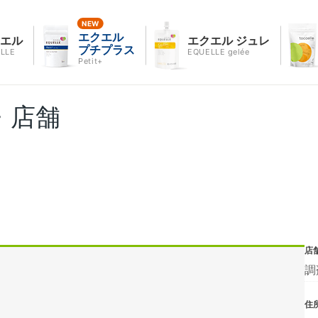
エクエル
クエル
エクエル ジュレ
プチプラス
LLE
EQUELLE gelée
Petit+
・店舗
店
調
住