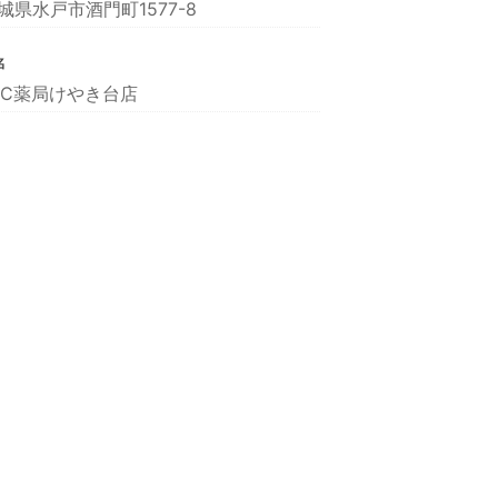
城県水戸市酒門町1577-8
名
FC薬局けやき台店