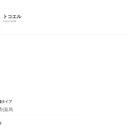
トコエル
tocoelle
舗タイプ
剤薬局
所