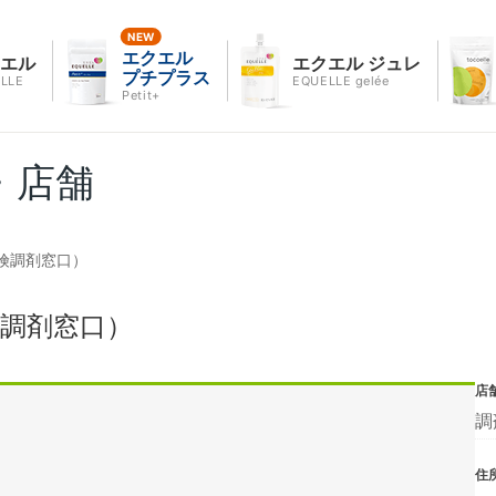
エクエル
クエル
エクエル ジュレ
プチプラス
LLE
EQUELLE gelée
Petit+
・店舗
険調剤窓口）
調剤窓口）
店
調
住