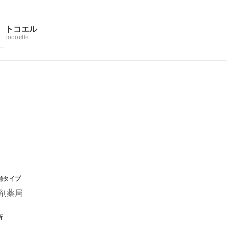
トコエル
tocoelle
舗タイプ
剤薬局
所