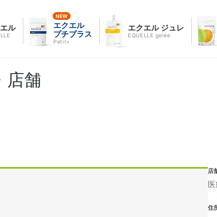
エクエル
クエル
エクエル ジュレ
プチプラス
LLE
EQUELLE gelée
Petit+
・店舗
店
医
住