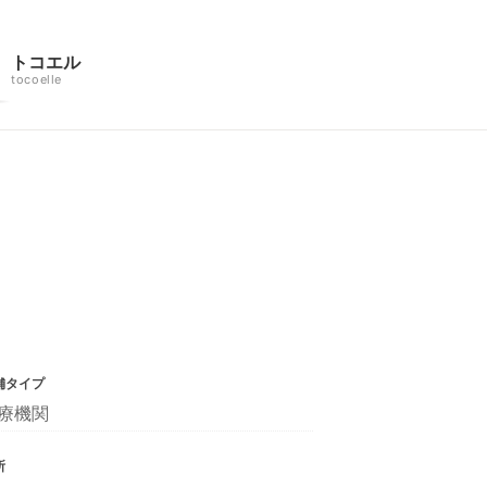
トコエル
tocoelle
舗タイプ
療機関
所