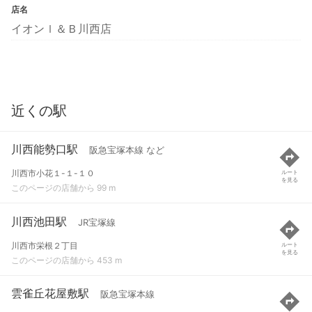
店名
イオンｌ＆Ｂ川西店
近くの駅
川西能勢口駅
阪急宝塚本線 など
川西市小花１-１-１０
ルート
を見る
このページの店舗から 99 m
川西池田駅
JR宝塚線
川西市栄根２丁目
ルート
を見る
このページの店舗から 453 m
雲雀丘花屋敷駅
阪急宝塚本線