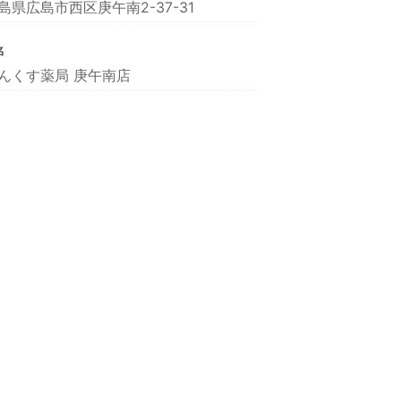
島県広島市西区庚午南2-37-31
名
んくす薬局 庚午南店