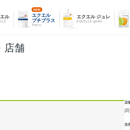
エクエル
クエル
エクエル ジュレ
プチプラス
LLE
EQUELLE gelée
Petit+
・店舗
店
調
住