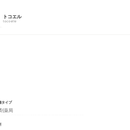
トコエル
tocoelle
舗タイプ
剤薬局
所