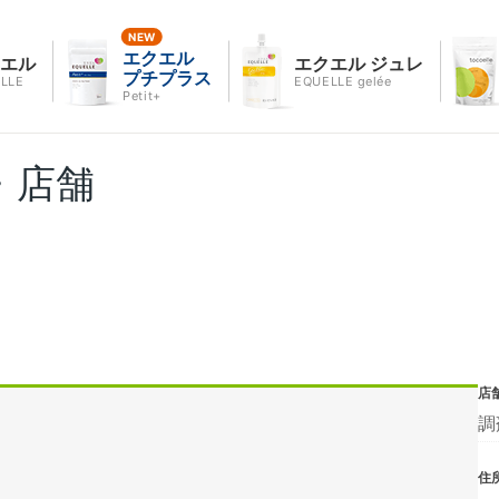
エクエル
クエル
エクエル ジュレ
プチプラス
LLE
EQUELLE gelée
Petit+
・店舗
店
調
住