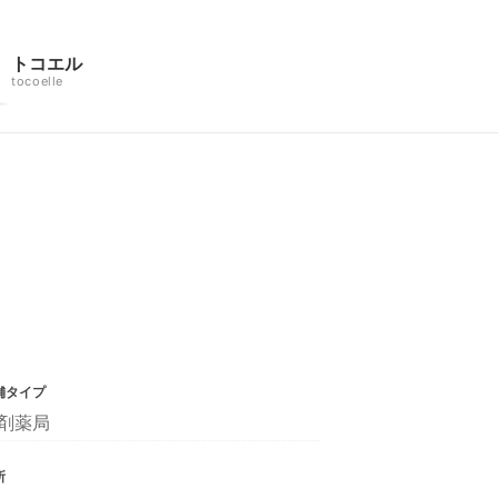
トコエル
tocoelle
舗タイプ
剤薬局
所