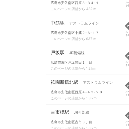
広島市安佐南区西原８-３４-１
ル
を
このページの店舗から 482 m
中筋駅
アストラムライン
広島市安佐南区中筋２-６-１７
ル
を
このページの店舗から 937 m
戸坂駅
JR芸備線
広島市東区戸坂惣田１丁目
ル
を
このページの店舗から 1.2 km
祇園新橋北駅
アストラムライン
広島市安佐南区西原４-４３-２８
ル
を
このページの店舗から 1.3 km
古市橋駅
JR可部線
広島市安佐南区古市３丁目
ル
を
このページの店舗から 1.3 km