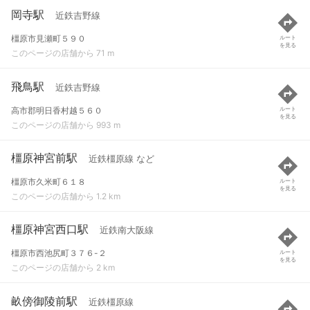
岡寺駅
近鉄吉野線
橿原市見瀬町５９０
ルート
を見る
このページの店舗から 71 m
飛鳥駅
近鉄吉野線
高市郡明日香村越５６０
ルート
を見る
このページの店舗から 993 m
橿原神宮前駅
近鉄橿原線 など
橿原市久米町６１８
ルート
を見る
このページの店舗から 1.2 km
橿原神宮西口駅
近鉄南大阪線
橿原市西池尻町３７６-２
ルート
を見る
このページの店舗から 2 km
畝傍御陵前駅
近鉄橿原線