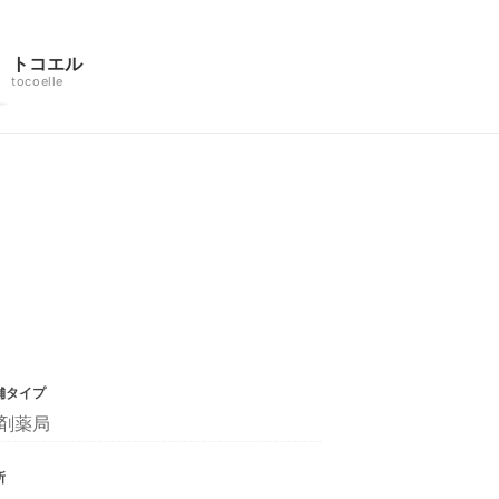
トコエル
tocoelle
舗タイプ
剤薬局
所