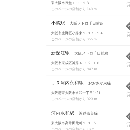
東大阪市長堂１-１-１８
ル
を
このページの店舗から 149 m
小路駅
大阪メトロ千日前線
大阪市生野区小路東２-１１-１４
ル
を
このページの店舗から 655 m
新深江駅
大阪メトロ千日前線
大阪市東成区神路４-１２-１６
ル
を
このページの店舗から 847 m
ＪＲ河内永和駅
おおさか東線
大阪府東大阪市永和一丁目1-21
ル
を
このページの店舗から 923 m
河内永和駅
近鉄奈良線
東大阪市高井田元町１-１-５
ル
を
このページの店舗から 1 km