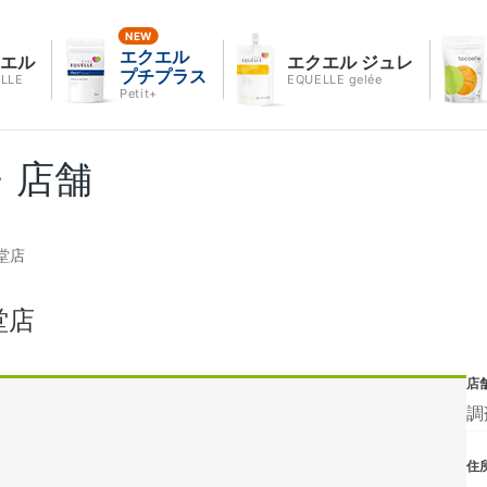
エクエル
クエル
エクエル ジュレ
プチプラス
LLE
EQUELLE gelée
Petit+
・店舗
堂店
堂店
店
調
住