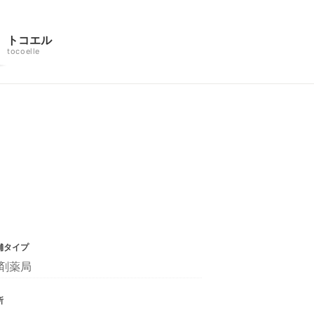
トコエル
tocoelle
舗タイプ
剤薬局
所