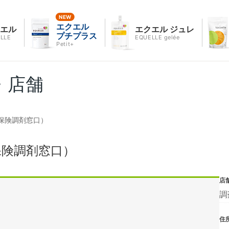
エクエル
クエル
エクエル ジュレ
プチプラス
LLE
EQUELLE gelée
Petit+
・店舗
保険調剤窓口）
保険調剤窓口）
店
調
住