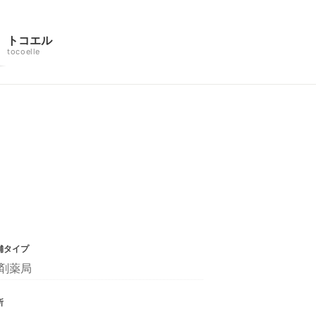
トコエル
tocoelle
舗タイプ
剤薬局
所