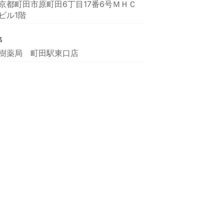
京都町田市原町田6丁目17番6号ＭＨＣ
ビル1階
名
樹薬局 町田駅東口店