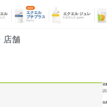
エクエル
クエル
エクエル ジュレ
プチプラス
LLE
EQUELLE gelée
Petit+
・店舗
店
調
住