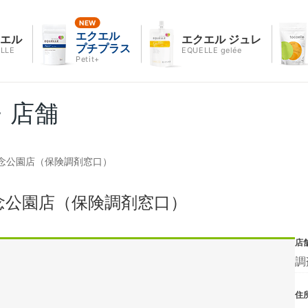
エクエル
クエル
エクエル ジュレ
プチプラス
LLE
EQUELLE gelée
Petit+
・店舗
念公園店（保険調剤窓口）
念公園店（保険調剤窓口）
店
調
住