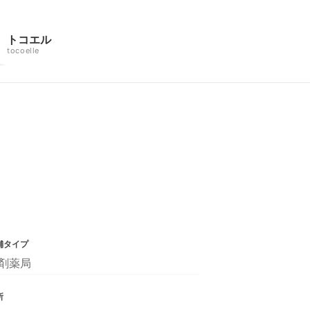
トコエル
tocoelle
舗タイプ
剤薬局
所