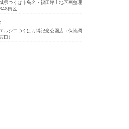
城県つくば市島名・福田坪土地区画整理
B48街区
名
エルシアつくば万博記念公園店（保険調
窓口）