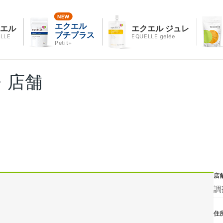
エクエル
クエル
エクエル ジュレ
プチプラス
LLE
EQUELLE gelée
Petit+
・店舗
店
調
住