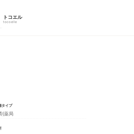
トコエル
tocoelle
舗タイプ
剤薬局
所