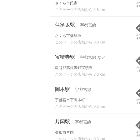
さくら市氏家
ル
を
このページの店舗から 5.8 km
蒲須坂駅
宇都宮線
さくら市蒲須坂
ル
を
このページの店舗から 6.9 km
宝積寺駅
宇都宮線 など
塩谷郡高根沢町宝積寺
ル
を
このページの店舗から 8.8 km
岡本駅
宇都宮線
宇都宮市下岡本町
ル
を
このページの店舗から 9.5 km
片岡駅
宇都宮線
矢板市片岡
ル
を
このページの店舗から 9.8 km