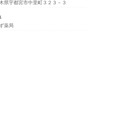
木県宇都宮市中里町３２３－３
名
ず薬局