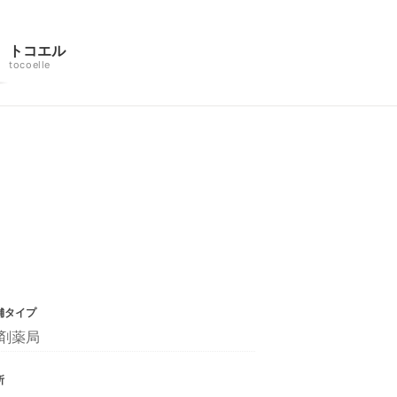
トコエル
tocoelle
舗タイプ
剤薬局
所