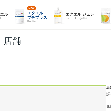
エクエル
クエル
エクエル ジュレ
プチプラス
LLE
EQUELLE gelée
Petit+
・店舗
店
調
住