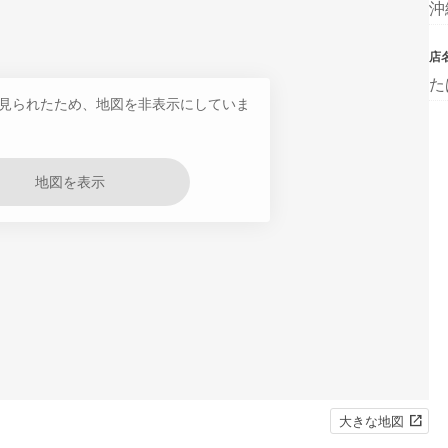
沖
店
た
見られたため、地図を非表示にしていま
地図を表示
大きな地図