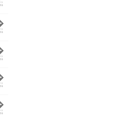
ート
見る
ート
見る
ート
見る
ート
見る
ート
見る