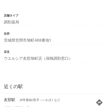
店舗タイプ
調剤薬局
住所
茨城県笠間市旭町488番地1
店名
ウエルシア友部旭町店（保険調剤窓口）
近くの駅
友部駅
JR常磐線(取手～いわき) など