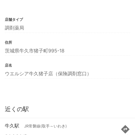
店舗タイプ
調剤薬局
住所
茨城県牛久市猪子町995-18
店名
ウエルシア牛久猪子店（保険調剤窓口）
近くの駅
牛久駅
JR常磐線(取手～いわき)