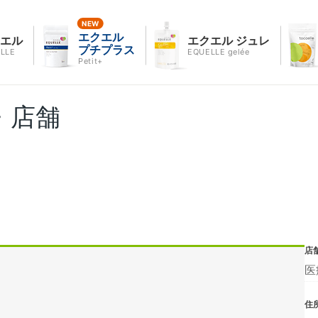
エクエル
クエル
エクエル ジュレ
プチプラス
LLE
EQUELLE gelée
Petit+
・店舗
店
医
住