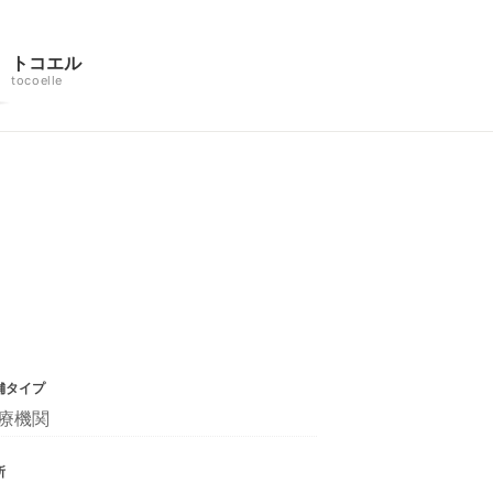
トコエル
tocoelle
舗タイプ
療機関
所