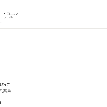
トコエル
tocoelle
舗タイプ
剤薬局
所