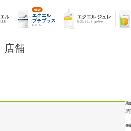
エクエル
クエル
エクエル ジュレ
プチプラス
LLE
EQUELLE gelée
Petit+
・店舗
店
調
住