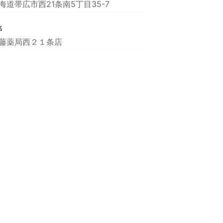
海道帯広市西21条南5丁目35-7
名
藤薬局西２１条店