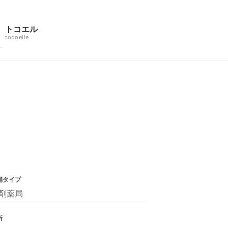
トコエル
tocoelle
舗タイプ
剤薬局
所