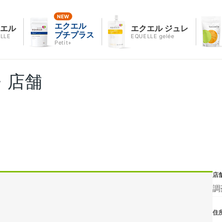
エクエル
クエル
エクエル ジュレ
プチプラス
LLE
EQUELLE gelée
Petit+
・店舗
店
調
住