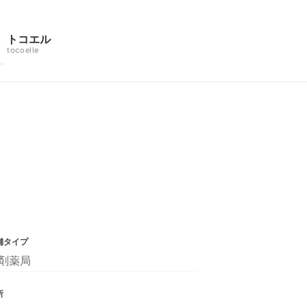
トコエル
tocoelle
舗タイプ
剤薬局
所