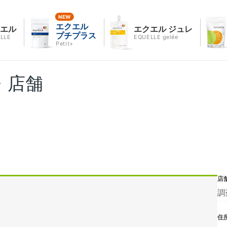
エクエル
クエル
エクエル ジュレ
プチプラス
LLE
EQUELLE gelée
Petit+
・店舗
店
調
住