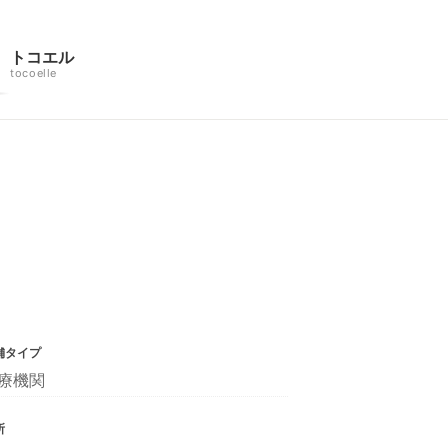
トコエル
tocoelle
舗タイプ
療機関
所