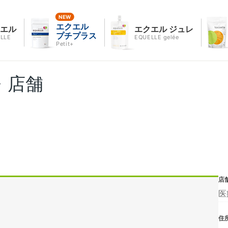
エクエル
クエル
エクエル ジュレ
プチプラス
LLE
EQUELLE gelée
Petit+
・店舗
店
医
住