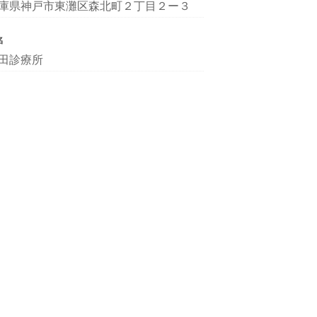
庫県神戸市東灘区森北町２丁目２ー３
名
田診療所