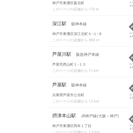
神戸市東灘区森北町
ル
を
このページの店舗から 170 m
深江駅
阪神本線
神戸市東灘区深江北町４-１-８
ル
を
このページの店舗から 883 m
芦屋川駅
阪急神戸本線
芦屋市西山町１-１０
ル
を
このページの店舗から 1.1 km
芦屋駅
阪神本線
兵庫県芦屋市公光町
ル
を
このページの店舗から 1.2 km
摂津本山駅
JR神戸線(大阪～神戸)
神戸市東灘区岡本１丁目
ル
を
このページの店舗から 1.3 km