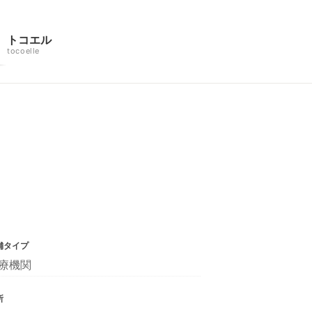
トコエル
tocoelle
舗タイプ
療機関
所