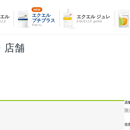
エクエル
クエル
エクエル ジュレ
プチプラス
LLE
EQUELLE gelée
Petit+
・店舗
店
医
住