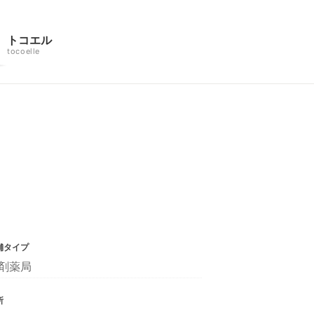
トコエル
tocoelle
舗タイプ
剤薬局
所