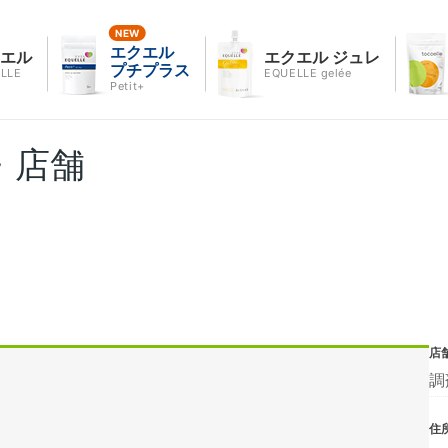
エクエル
クエル
エクエル ジュレ
プチプラス
LLE
EQUELLE gelée
Petit+
・店舗
店
調
住