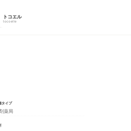
トコエル
tocoelle
舗タイプ
剤薬局
所