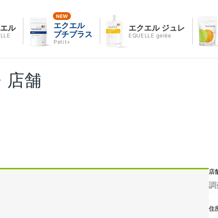
エクエル
クエル
エクエル ジュレ
プチプラス
LLE
EQUELLE gelée
Petit+
・店舗
店
調
住