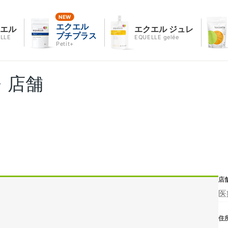
エクエル
クエル
エクエル ジュレ
プチプラス
LLE
EQUELLE gelée
Petit+
・店舗
店
医
住