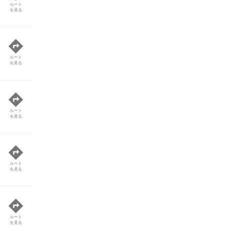
ルート
を見る
ルート
を見る
ルート
を見る
ルート
を見る
ルート
を見る