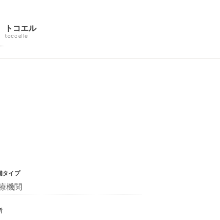
トコエル
tocoelle
舗タイプ
療機関
所