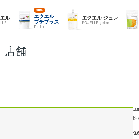
エクエル
クエル
エクエル ジュレ
プチプラス
LLE
EQUELLE gelée
Petit+
・店舗
店
医
住