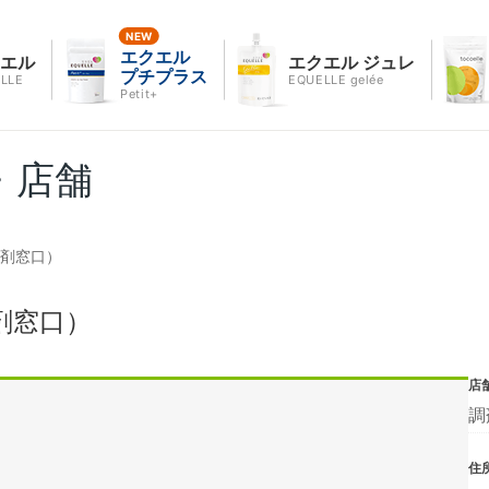
エクエル
クエル
エクエル ジュレ
プチプラス
LLE
EQUELLE gelée
Petit+
・店舗
調剤窓口）
剤窓口）
店
調
住