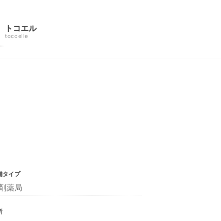
トコエル
tocoelle
舗タイプ
剤薬局
所