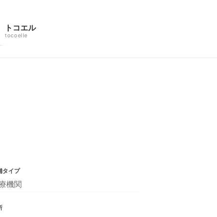
トコエル
tocoelle
舗タイプ
療機関
所