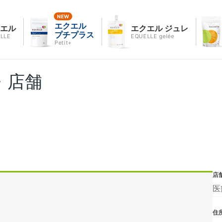
エクエル
クエル
エクエル ジュレ
プチプラス
LLE
EQUELLE gelée
Petit+
・店舗
店
医
住