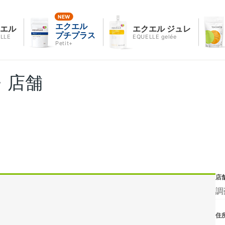
エクエル
クエル
エクエル ジュレ
プチプラス
LLE
EQUELLE gelée
Petit+
・店舗
）
店
調
住