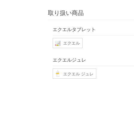
取り扱い商品
エクエルタブレット
エクエル
エクエルジュレ
エクエル ジュレ