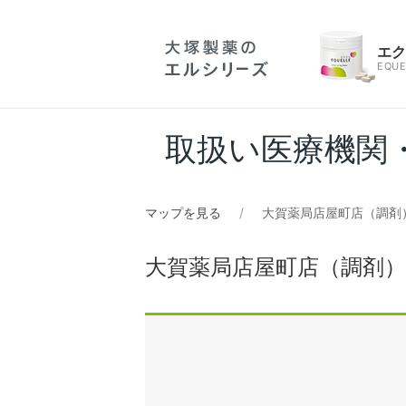
エ
EQUE
取扱い医療機関
マップを見る
大賀薬局店屋町店（調剤
大賀薬局店屋町店（調剤）