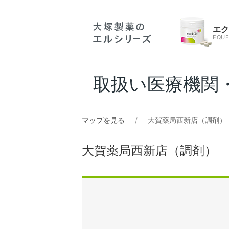
エ
EQUE
取扱い医療機関
マップを見る
大賀薬局西新店（調剤）
大賀薬局西新店（調剤）