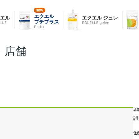
エクエル
クエル
エクエル ジュレ
プチプラス
LLE
EQUELLE gelée
Petit+
・店舗
店
調
住