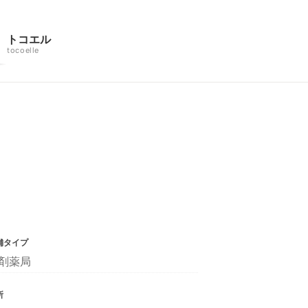
トコエル
tocoelle
舗タイプ
剤薬局
所