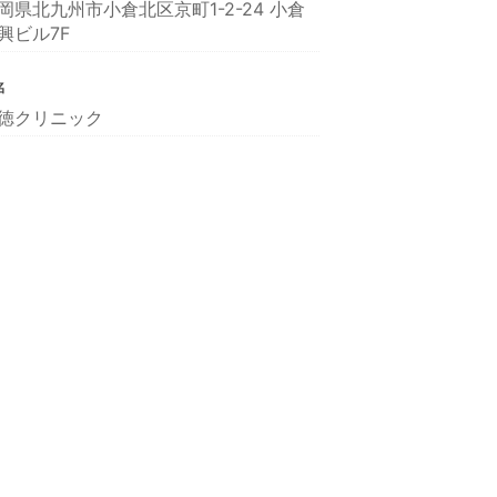
岡県北九州市小倉北区京町1-2-24 小倉
興ビル7F
名
徳クリニック