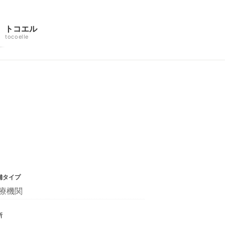
トコエル
tocoelle
舗タイプ
療機関
所