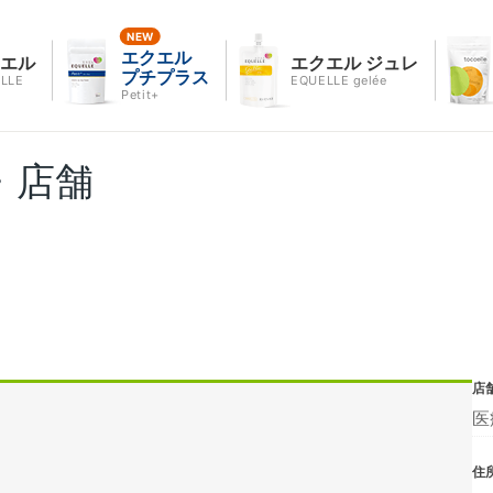
エクエル
クエル
エクエル ジュレ
プチプラス
LLE
EQUELLE gelée
Petit+
・店舗
店
医
住