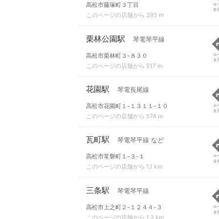
高松市藤塚町３丁目
ル
を
このページの店舗から 393 m
栗林公園駅
琴電琴平線
高松市栗林町３-８３０
ル
を
このページの店舗から 517 m
花園駅
琴電長尾線
高松市花園町１-１３１１-１０
ル
を
このページの店舗から 574 m
瓦町駅
琴電琴平線 など
高松市常磐町１-３-１
ル
を
このページの店舗から 1.1 km
三条駅
琴電琴平線
高松市上之町２-１２４４-３
ル
を
このページの店舗から 1.3 km