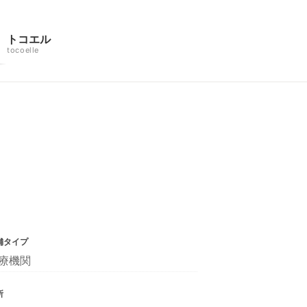
トコエル
tocoelle
舗タイプ
療機関
所