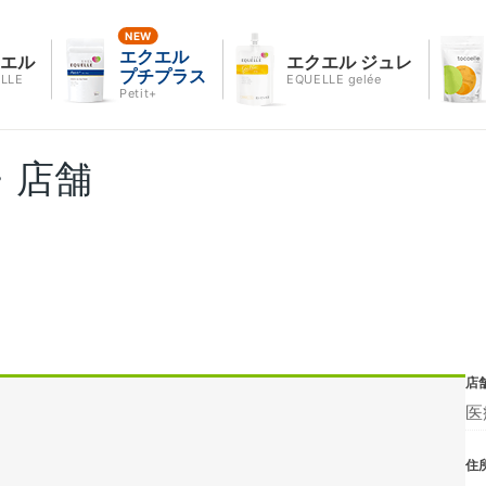
エクエル
クエル
エクエル ジュレ
プチプラス
LLE
EQUELLE gelée
Petit+
・店舗
店
医
住