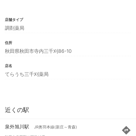
店舗タイプ
調剤薬局
住所
秋田県秋田市寺内三千刈86-10
店名
てらうち三千刈薬局
近くの駅
泉外旭川駅
JR奥羽本線(新庄～青森)