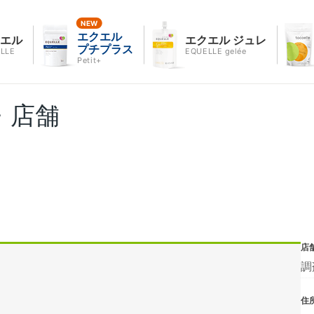
エクエル
クエル
エクエル ジュレ
プチプラス
LLE
EQUELLE gelée
Petit+
・店舗
店
調
住