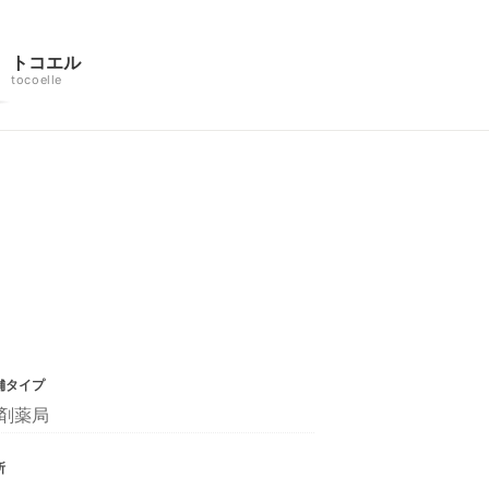
トコエル
tocoelle
舗タイプ
剤薬局
所