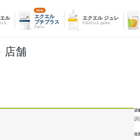
エクエル
クエル
エクエル ジュレ
プチプラス
LLE
EQUELLE gelée
Petit+
・店舗
店
調
住