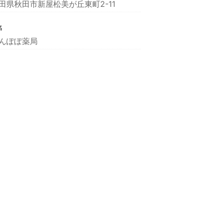
田県秋田市新屋松美が丘東町2-11
名
んぽぽ薬局