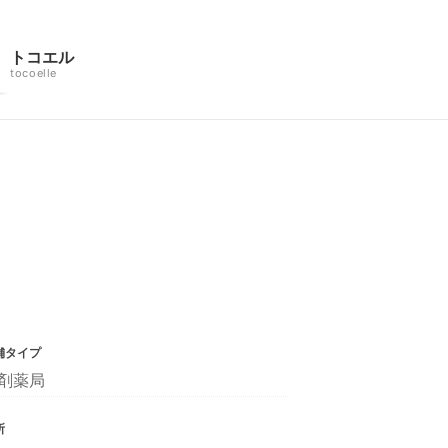
トコエル
tocoelle
舗タイプ
剤薬局
所