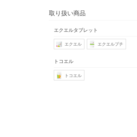
取り扱い商品
エクエルタブレット
エクエル
エクエルプチ
トコエル
トコエル