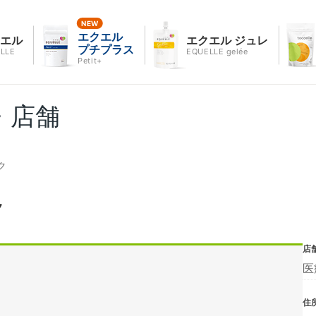
エクエル
クエル
エクエル ジュレ
プチプラス
LLE
EQUELLE gelée
Petit+
・店舗
ク
ク
店
医
住