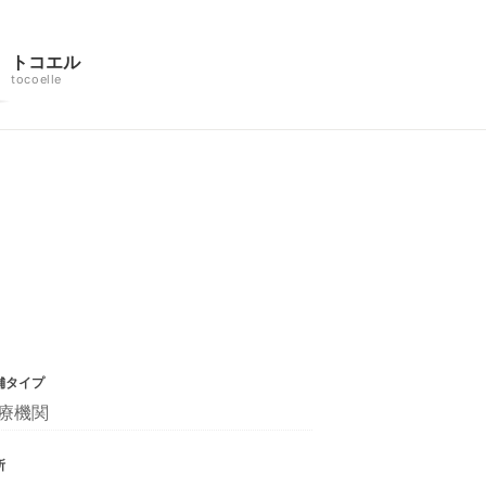
トコエル
tocoelle
舗タイプ
療機関
所