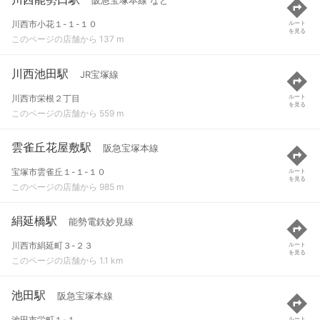
阪急宝塚本線 など
川西市小花１-１-１０
ルート
を見る
このページの店舗から 137 m
川西池田駅
JR宝塚線
川西市栄根２丁目
ルート
を見る
このページの店舗から 559 m
雲雀丘花屋敷駅
阪急宝塚本線
宝塚市雲雀丘１-１-１０
ルート
を見る
このページの店舗から 985 m
絹延橋駅
能勢電鉄妙見線
川西市絹延町３-２３
ルート
を見る
このページの店舗から 1.1 km
池田駅
阪急宝塚本線
池田市栄町１-１
ルート