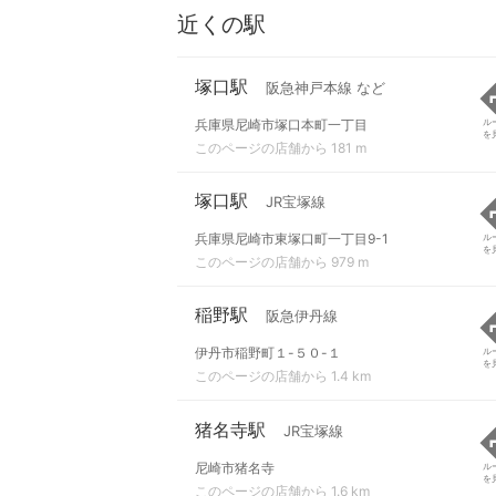
近くの駅
塚口駅
阪急神戸本線 など
兵庫県尼崎市塚口本町一丁目
ル
を
このページの店舗から 181 m
塚口駅
JR宝塚線
兵庫県尼崎市東塚口町一丁目9-1
ル
を
このページの店舗から 979 m
稲野駅
阪急伊丹線
伊丹市稲野町１-５０-１
ル
を
このページの店舗から 1.4 km
猪名寺駅
JR宝塚線
尼崎市猪名寺
ル
を
このページの店舗から 1.6 km