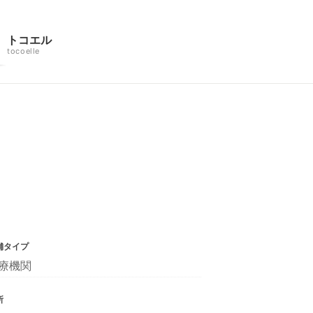
トコエル
tocoelle
舗タイプ
療機関
所