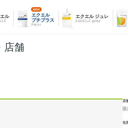
エクエル
クエル
エクエル ジュレ
プチプラス
LLE
EQUELLE gelée
Petit+
・店舗
店
医
住