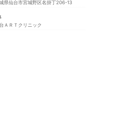
城県仙台市宮城野区名掛丁206-13
名
台ＡＲＴクリニック