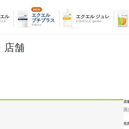
エクエル
クエル
エクエル ジュレ
プチプラス
LLE
EQUELLE gelée
Petit+
・店舗
店
医
住