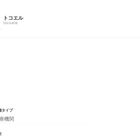
トコエル
tocoelle
舗タイプ
療機関
所