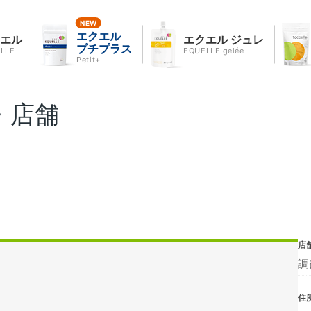
エクエル
クエル
エクエル ジュレ
プチプラス
LLE
EQUELLE gelée
Petit+
・店舗
店
調
住