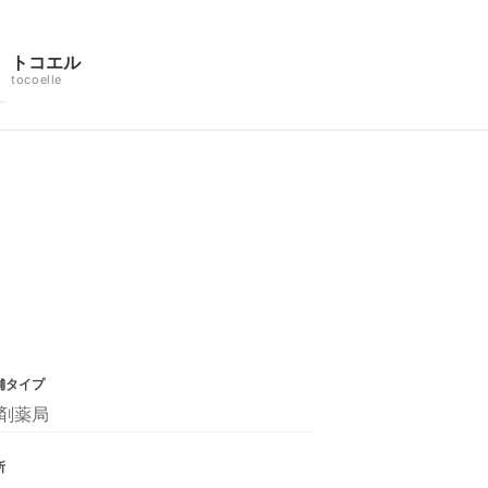
トコエル
tocoelle
舗タイプ
剤薬局
所