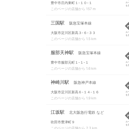
豊中市庄内東町１-１０-１
ル
を
このページの店舗から 157 m
三国駅
阪急宝塚本線
大阪市淀川区新高３-６-３３
ル
を
このページの店舗から 1.5 km
服部天神駅
阪急宝塚本線
豊中市服部元町１-１-１
ル
を
このページの店舗から 1.6 km
神崎川駅
阪急神戸本線
大阪市淀川区新高６-１４-１６
ル
を
このページの店舗から 1.9 km
江坂駅
北大阪急行電鉄 など
吹田市豊津町９
ル
を
このページの店舗から 2.3 km