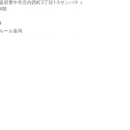
阪府豊中市庄内西町3丁目1-5サンパティ
4階
名
ルール薬局