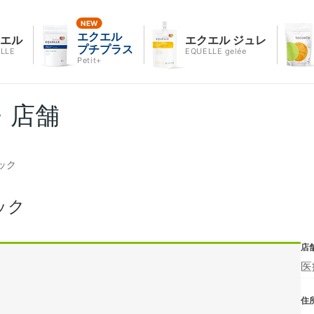
エクエル
クエル
エクエル ジュレ
プチプラス
LLE
EQUELLE gelée
Petit+
・店舗
ック
ック
店
医
住