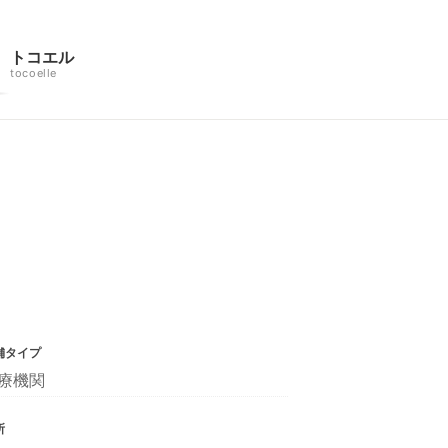
トコエル
tocoelle
舗タイプ
療機関
所